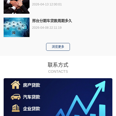
2026-04-13 12:00:01
邢台分期车贷款周期多久
2026-04-08 22:11:19
浏览更多
联系方式
CONTACTS