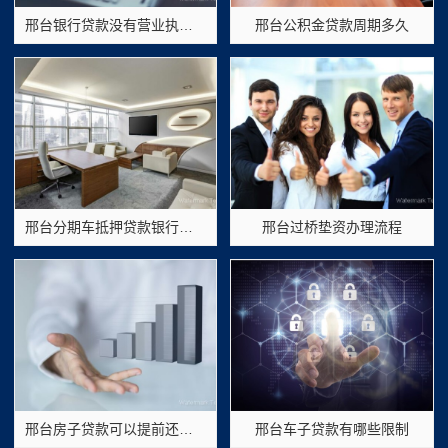
邢台银行贷款没有营业执照可以办吗
邢台公积金贷款周期多久
邢台分期车抵押贷款银行规定
邢台过桥垫资办理流程
邢台房子贷款可以提前还款吗
邢台车子贷款有哪些限制