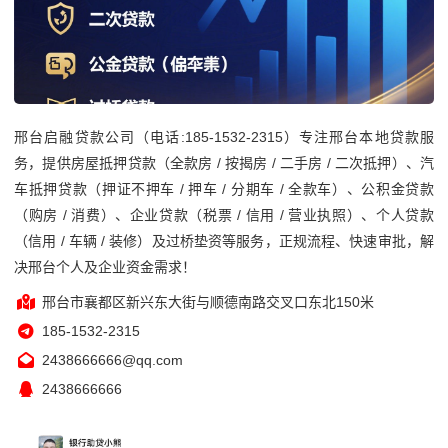
邢台启融贷款公司（电话:185-1532-2315）专注邢台本地贷款服
务，提供房屋抵押贷款（全款房 / 按揭房 / 二手房 / 二次抵押）、汽
车抵押贷款（押证不押车 / 押车 / 分期车 / 全款车）、公积金贷款
（购房 / 消费）、企业贷款（税票 / 信用 / 营业执照）、个人贷款
（信用 / 车辆 / 装修）及过桥垫资等服务，正规流程、快速审批，解
决邢台个人及企业资金需求！
邢台市襄都区新兴东大街与顺德南路交叉口东北150米
185-1532-2315
2438666666@qq.com
2438666666