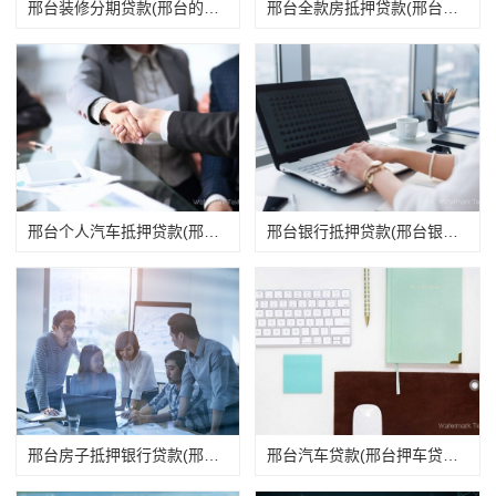
邢台装修分期贷款(邢台的装修)
邢台全款房抵押贷款(邢台住房按揭贷款政策)
邢台个人汽车抵押贷款(邢台个人汽车抵押贷款公司)
邢台银行抵押贷款(邢台银行抵押贷款利息)
邢台房子抵押银行贷款(邢台房产抵押)
邢台汽车贷款(邢台押车贷款公司)